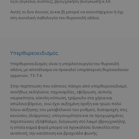
όζοι (ογκίδια, κύστεις), βρογχοκήλη (διόγκωση) κ.λπ.
Αυτές οι δυο έννοιες (α και β) μπορεί να συνυπάρχουν ή όχι
στη συνολική παθολογία του θυρεοειδή αδένα.
Υπερθυρεοειδισμός
Υπερθυρεοειδισμός είναι η υπερλειτουργία του θυροειδή
αδένα, με αποτέλεσμα να προκαλεί υπερέκκριση θυρεοειδικών
ορμονών, Τ3-Τ4.
Στην περίπτωση που κάποιος πάσχει από υπερθυρεοειδισμό,
συνήθως εκδηλώνει: ταχυκαρδίες, εφίδρωση, αϋπνία,
νευρικότητα, εύκολη κόπωση, τρέμουλο στα χέρια και
απώλεια βάρους, ενώ έχει αυξημένη όρεξη και τρώει πολύ
λόγω αύξησης του μεταβολικού του ρυθμού, διαταραχές στις
κενώσεις (διάρροιες), υπογονιμότητα και σε προχωρημένες
περιπτώσεις εξόφθαλμο, διόγκωση στο λαιμό (βρογχοκήλη),
η οποία καμιά φορά μπορεί να προκαλέσει δυσκολία στην
αναπνοή, την κατάποση και βραχνάδα φωνής.