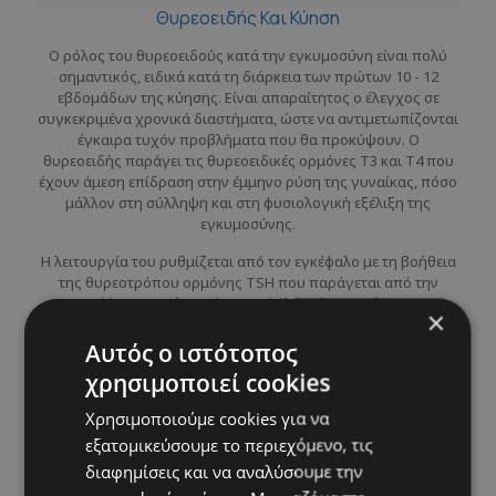
Θυρεοειδής Και Κύηση
Ο ρόλος του θυρεοειδούς κατά την εγκυμοσύνη είναι πολύ
σημαντικός, ειδικά κατά τη διάρκεια των πρώτων 10 - 12
εβδομάδων της κύησης. Είναι απαραίτητος ο έλεγχος σε
συγκεκριμένα χρονικά διαστήματα, ώστε να αντιμετωπίζονται
έγκαιρα τυχόν προβλήματα που θα προκύψουν. Ο
θυρεοειδής παράγει τις θυρεοειδικές ορμόνες Τ3 και Τ4 που
έχουν άμεση επίδραση στην έμμηνο ρύση της γυναίκας, πόσο
μάλλον στη σύλληψη και στη φυσιολογική εξέλιξη της
εγκυμοσύνης.
Η λειτουργία του ρυθμίζεται από τον εγκέφαλο με τη βοήθεια
της θυρεοτρόπου ορμόνης TSH που παράγεται από την
υπόφυση (αναλυτικά στο κεφάλαιο θυρεοειδής). Η
×
αξιολόγηση των θυρεοειδικών ορμονών στην εγκυμοσύνη
είναι παραπλανητική. Λόγω της μεγάλης αύξησης των
Αυτός ο ιστότοπος
οιστρογόνων στην κύηση, οι ορμόνες του θυρεοειδή Τ3 και Τ4
χρησιμοποιεί cookies
είναι πλασματικά αυξημένες στο αίμα της εγκύου, ενώ
παραμένουν φυσιολογικές οι FT3, FT4. Επιπλέον, αξίζει να
Χρησιμοποιούμε cookies για να
αναφέρουμε ότι το 10% - 20% των φυσιολογικών γυναικών
εξατομικεύσουμε το περιεχόμενο, τις
έχει χαμηλή TSH τους πρώτους τρεις μήνες της εγκυμοσύνης.
διαφημίσεις και να αναλύσουμε την