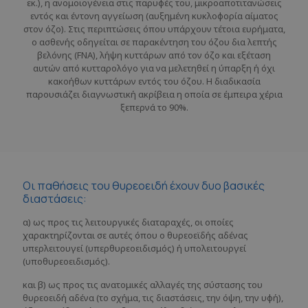
εκ.), η ανομοιογένεια στις παρυφές του, μικροαποτιτανώσεις
εντός και έντονη αγγείωση (αυξημένη κυκλοφορία αίματος
στον όζο). Στις περιπτώσεις όπου υπάρχουν τέτοια ευρήματα,
ο ασθενής οδηγείται σε παρακέντηση του όζου δια λεπτής
βελόνης (FNA), λήψη κυττάρων από τον όζο και εξέταση
αυτών από κυτταρολόγο για να μελετηθεί η ύπαρξη ή όχι
κακοήθων κυττάρων εντός του όζου. Η διαδικασία
παρουσιάζει διαγνωστική ακρίβεια η οποία σε έμπειρα χέρια
ξεπερνά το 90%.
Οι παθήσεις του θυρεοειδή έχουν δυο βασικές
διαστάσεις:
α) ως προς τις λειτουργικές διαταραχές, οι οποίες
χαρακτηρίζονται σε αυτές όπου ο θυρεοεϊδής αδένας
υπερλειτουγεί (υπερθυρεοειδισμός) ή υπολειτουργεί
(υποθυρεοειδισμός).
και β) ως προς τις ανατομικές αλλαγές της σύστασης του
θυρεοειδή αδένα (το σχήμα, τις διαστάσεις, την όψη, την υφή),