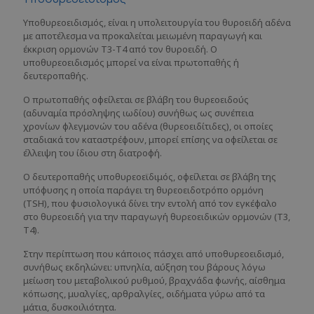
Υποθυρεοειδισμός, είναι η υπολειτουργία του θυροειδή αδένα
με αποτέλεσμα να προκαλείται μειωμένη παραγωγή και
έκκριση ορμονών Τ3-Τ4 από τον θυροειδή. Ο
υποθυρεοειδισμός μπορεί να είναι πρωτοπαθής ή
δευτεροπαθής.
Ο πρωτοπαθής οφείλεται σε βλάβη του θυρεοειδούς
(αδυναμία πρόσληψης ιωδίου) συνήθως ως συνέπεια
χρονίων φλεγμονών του αδένα (θυρεοειδίτιδες), οι οποίες
σταδιακά τον καταστρέφουν, μπορεί επίσης να οφείλεται σε
έλλειψη του ίδιου στη διατροφή.
Ο δευτεροπαθής υποθυρεοεϊδιμός, οφείλεται σε βλάβη της
υπόφυσης η οποία παράγει τη θυρεοειδοτρόπο ορμόνη
(TSH), που φυσιολογικά δίνει την εντολή από τον εγκέφαλο
στο θυρεοειδή για την παραγωγή θυρεοειδικών ορμονών (Τ3,
Τ4).
Στην περίπτωση που κάποιος πάσχει από υποθυρεοειδισμό,
συνήθως εκδηλώνει: υπνηλία, αύξηση του βάρους λόγω
μείωση του μεταβολικού ρυθμού, βραχνάδα φωνής, αίσθημα
κόπωσης, μυαλγίες, αρθραλγίες, οιδήματα γύρω από τα
μάτια, δυσκοιλιότητα.