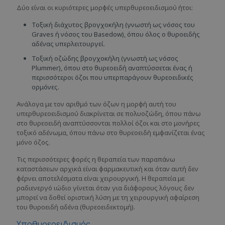
Δύο είναι οι κυριότερες μορφές υπερθυρεοειδισμού ήτοι:
Τοξική διάχυτος βρογχοκήλη (γνωστή ως νόσος του
Graves ή νόσος του Basedow), όπου όλος ο θυροειδής
αδένας υπερλειτουργεί.
Τοξική οζώδης βρογχοκήλη (γνωστή ως νόσος
Plummer), όπου στο θυρεοειδή αναπτύσσεται ένας ή
περισσότεροι όζοι που υπερπαράγουν θυρεοειδικές
ορμόνες.
Ανάλογα με τον αριθμό των όζων η μορφή αυτή του
υπερθυρεοειδισμού διακρίνεται σε πολυοζώδη, όπου πάνω
στο θυρεοειδή αναπτύσσονται πολλοί όζοι και στο μονήρες
τοξικό αδένωμα, όπου πάνω στο θυρεοειδή εμφανίζεται ένας
μόνο όζος.
Τις περισσότερες φορές η θεραπεία των παραπάνω
καταστάσεων αρχικά είναι φαρμακευτική και όταν αυτή δεν
φέρνει αποτελέσματα είναι χειρουργική. Η θεραπεία με
ραδιενεργό ιώδιο γίνεται όταν για διάφορους λόγους δεν
μπορεί να δοθεί οριστική λύση με τη χειρουργική αφαίρεση
του θυροειδή αδένα (θυρεοειδεκτομή).
Υποθυρεοειδισμός