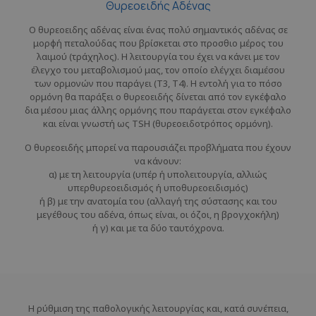
Θυρεοειδής Αδένας
Ο θυρεοειδης αδένας είναι ένας πολύ σημαντικός αδένας σε
μορφή πεταλούδας που βρίσκεται στο προσθιο μέρος του
λαιμού (τράχηλος). Η λειτουργία του έχει να κάνει με τον
έλεγχο του μεταβολισμού μας, τον οποίο ελέγχει διαμέσου
των ορμονών που παράγει (Τ3, Τ4). Η εντολή για το πόσο
ορμόνη θα παράξει ο θυρεοειδής δίνεται από τον εγκέφαλο
δια μέσου μιας άλλης ορμόνης που παράγεται στον εγκέφαλο
και είναι γνωστή ως TSH (θυρεοειδοτρόπος ορμόνη).
Ο θυρεοειδής μπορεί να παρουσιάζει προβλήματα που έχουν
να κάνουν:
α) με τη λειτουργία (υπέρ ή υπολειτουργία, αλλιώς
υπερθυρεοειδισμός ή υποθυρεοειδισμός)
ή β) με την ανατομία του (αλλαγή της σύστασης και του
μεγέθους του αδένα, όπως είναι, οι όζοι, η βρογχοκήλη)
ή γ) και με τα δύο ταυτόχρονα.
Η ρύθμιση της παθολογικής λειτουργίας και, κατά συνέπεια,