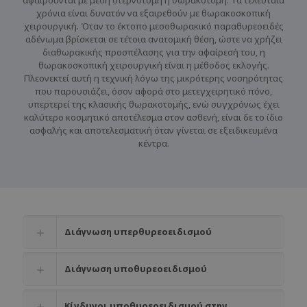
αφαιρούνται με μέση στερνοτομή ή θωρακοτομή. Τα τελευταία
χρόνια είναι δυνατόν να εξαιρεθούν με θωρακοσκοπική
χειρουργική. Όταν το έκτοπο μεσοθωρακικό παραθυρεοειδές
αδένωμα βρίσκεται σε τέτοια ανατομική θέση, ώστε να χρήζει
διαθωρακικής προσπέλασης για την αφαίρεσή του, η
θωρακοσκοπική χειρουργική είναι η μέθοδος εκλογής.
Πλεονεκτεί αυτή η τεχνική λόγω της μικρότερης νοσηρότητας
που παρουσιάζει, όσον αφορά στο μετεγχειρητικό πόνο,
υπερτερεί της κλασικής θωρακοτομής, ενώ συγχρόνως έχει
καλύτερο κοσμητικό αποτέλεσμα στον ασθενή, είναι δε το ίδιο
ασφαλής και αποτελεσματική όταν γίνεται σε εξειδικευμένα
κέντρα.
Διάγνωση υπερθυρεοειδισμού
Διάγνωση υποθυρεοειδισμού
Κίνδυνοι υποθυρεοειδισμού στην