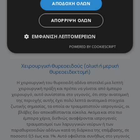
ΑΠΟΔΟΧΉ ΌΛΩΝ
ΑΠΌΡΡΙΨΗ ΌΛΩΝ
ΕΜΦΆΝΙΣΗ ΛΕΠΤΟΜΕΡΕΙΏΝ
POWERED BY COOKIESCRIPT
Χειρουργική θυρεοειδούς (ολική ή μερική
θυρεοειδεκτομή)
Η χειρουργική του θυρεοειδή αδένα αποτελεί μια λεπτή
χειρουργική πράξη και πρέπει να γίνεται από έμπειρο
χειρουργό, αυτό συνίσταται στο γεγονός, ότι στην ανατομική
της περιοχής αυτής έχει πολύ λεπτά ανατομικά στοιχεία
ζωτικής σημασίας, τα οποία αν τραυματιστούν ιατρογενώς, οι
βλάβες δεν αποκαθίστανται εύκολα. Ακόμα και στα πιο
έμπειρα χέρια, διεθνώς αναφέρονται ιατρογενείς
τραυματισμοί των λαρυγγικών νεύρων ή των
παραθυρεοειδών αδένων κατά τη διάρκεια της επέμβασης, σε
ποσοστό 0,5 έως και 1%. Αυτό οφείλεται συνήθως στο γεγονός