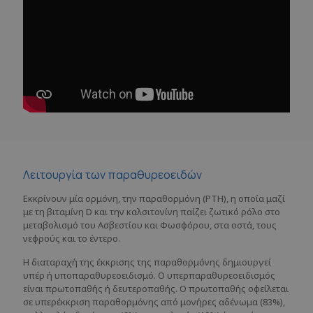
Λειτουργία των παραθυρεοειδών
Εκκρίνουν μία ορμόνη, την παραθορμόνη (PTH), η οποία μαζί
με τη βιταμίνη D και την καλσιτονίνη παίζει ζωτικό ρόλο στο
μεταβολισμό του Ασβεστίου και Φωσφόρου, στα οστά, τους
νεφρούς και το έντερο.
Η διαταραχή της έκκρισης της παραθορμόνης δημιουργεί
υπέρ ή υποπαραθυρεοειδισμό. Ο υπερπαραθυρεοειδισμός
είναι πρωτοπαθής ή δευτεροπαθής. Ο πρωτοπαθής οφείλεται
σε υπερέκκριση παραθορμόνης από μονήρες αδένωμα (83%),