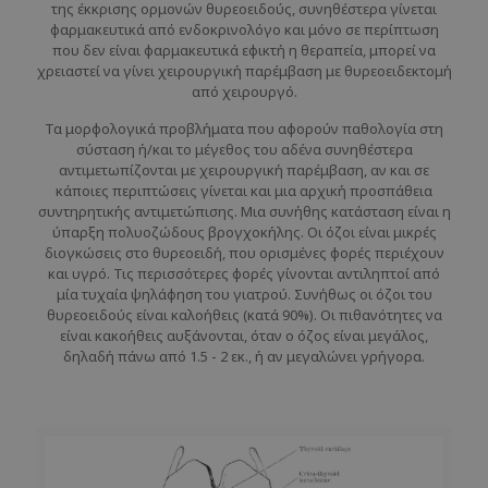
της έκκρισης ορμονών θυρεοειδούς, συνηθέστερα γίνεται
φαρμακευτικά από ενδοκρινολόγο και μόνο σε περίπτωση
που δεν είναι φαρμακευτικά εφικτή η θεραπεία, μπορεί να
χρειαστεί να γίνει χειρουργική παρέμβαση με θυρεοειδεκτομή
από χειρουργό.
Τα μορφολογικά προβλήματα που αφορούν παθολογία στη
σύσταση ή/και το μέγεθος του αδένα συνηθέστερα
αντιμετωπίζονται με χειρουργική παρέμβαση, αν και σε
κάποιες περιπτώσεις γίνεται και μια αρχική προσπάθεια
συντηρητικής αντιμετώπισης. Μια συνήθης κατάσταση είναι η
ύπαρξη πολυοζώδους βρογχοκήλης. Οι όζοι είναι μικρές
διογκώσεις στο θυρεοειδή, που ορισμένες φορές περιέχουν
και υγρό. Τις περισσότερες φορές γίνονται αντιληπτοί από
μία τυχαία ψηλάφηση του γιατρού. Συνήθως οι όζοι του
θυρεοειδούς είναι καλοήθεις (κατά 90%). Οι πιθανότητες να
είναι κακοήθεις αυξάνονται, όταν ο όζος είναι μεγάλος,
δηλαδή πάνω από 1.5 - 2 εκ., ή αν μεγαλώνει γρήγορα.