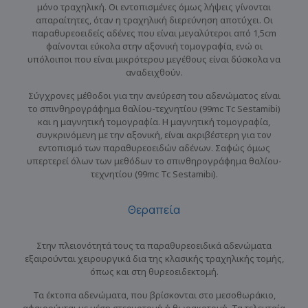
μόνο τραχηλική. Οι εντοπισμένες όμως λήψεις γίνονται
απαραίτητες, όταν η τραχηλική διερεύνηση αποτύχει. Οι
παραθυρεοειδείς αδένες που είναι μεγαλύτεροι από 1,5cm
φαίνονται εύκολα στην αξονική τομογραφία, ενώ οι
υπόλοιποι που είναι μικρότερου μεγέθους είναι δύσκολα να
αναδειχθούν.
Σύγχρονες μέθοδοι για την ανεύρεση του αδενώματος είναι
το σπινθηρογράφημα θαλίου-τεχνητίου (99mc Tc Sestamibi)
και η μαγνητική τομογραφία. Η μαγνητική τομογραφία,
συγκρινόμενη με την αξονική, είναι ακριβέστερη για τον
εντοπισμό των παραθυρεοειδών αδένων. Σαφώς όμως
υπερτερεί όλων των μεθόδων το σπινθηρογράφημα θαλίου-
τεχνητίου (99mc Tc Sestamibi).
Θεραπεία
Στην πλειονότητά τους τα παραθυρεοειδικά αδενώματα
εξαιρούνται χειρουργικά δια της κλασικής τραχηλικής τομής,
όπως και στη θυρεοειδεκτομή.
Τα έκτοπα αδενώματα, που βρίσκονται στο μεσοθωράκιο,