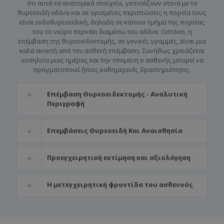
ότι αυτά τα ανατομικά στοιχεία, γειτνιάζουν στενά με το
θυρεοειδή αδένα και σε ορισμένες περιπτώσεις η πορεία τους
είναι ενδοθυρεοεϊδική, δηλαδή σε κάποιο τμήμα της πορείας
του το νεύρο περνάει διαμέσω του αδένα. Ωστόσο, η
επέμβαση της θυρεοειδεκτομής, σε γενικές γραμμές, είναι μια
καλά ανεκτή από τον ασθενή επέμβαση. Συνήθως χρειάζεται
νοσηλεία μιας ημέρας και την επομένη ο ασθενής μπορεί να
πραγματοποιεί ήπιες καθημερινές δραστηριότητες.
Επέμβαση Θυρεοειδεκτομής - Αναλυτική
Περιγραφή
Επεμβάσεις Θυρεοειδή Και Αναισθησία
Προεγχειρητική εκτίμηση και αξιολόγηση
Η μετεγχειρητική φροντίδα του ασθενούς