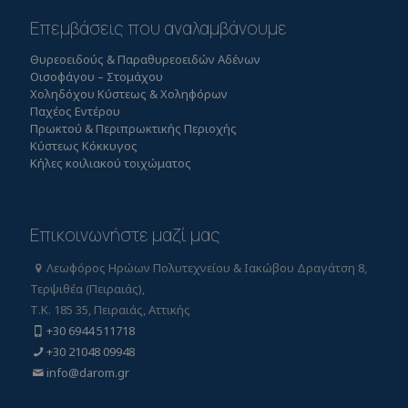
Επεμβάσεις που αναλαμβάνουμε
Θυρεοειδούς & Παραθυρεοειδών Αδένων
Οισοφάγου – Στομάχου
Χοληδόχου Κύστεως & Χοληφόρων
Παχέος Εντέρου
Πρωκτού & Περιπρωκτικής Περιοχής
Κύστεως Κόκκυγος
Κήλες κοιλιακού τοιχώματος
Επικοινωνήστε μαζί μας
Λεωφόρος Ηρώων Πολυτεχνείου & Ιακώβου Δραγάτση 8,
Τερψιθέα (Πειραιάς),
Τ.Κ. 185 35, Πειραιάς, Αττικής
+30 6944 511718
+30 21048 09948
info@darom.gr