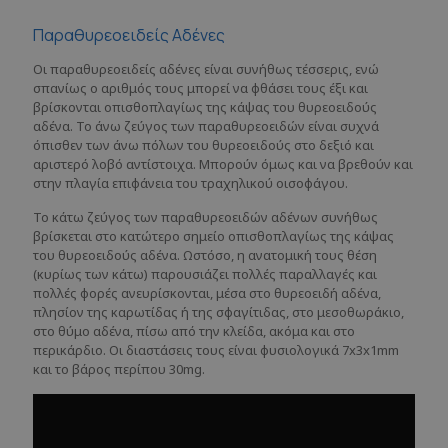
Παραθυρεοειδείς Αδένες
Οι παραθυρεοειδείς αδένες είναι συνήθως τέσσερις, ενώ
σπανίως ο αριθμός τους μπορεί να φθάσει τους έξι και
βρίσκονται οπισθοπλαγίως της κάψας του θυρεοειδούς
αδένα. Το άνω ζεύγος των παραθυρεοειδών είναι συχνά
όπισθεν των άνω πόλων του θυρεοειδούς στο δεξιό και
αριστερό λοβό αντίστοιχα. Μπορούν όμως και να βρεθούν και
στην πλαγία επιφάνεια του τραχηλικού οισοφάγου.
Το κάτω ζεύγος των παραθυρεοειδών αδένων συνήθως
βρίσκεται στο κατώτερο σημείο οπισθοπλαγίως της κάψας
του θυρεοειδούς αδένα. Ωστόσο, η ανατομική τους θέση
(κυρίως των κάτω) παρουσιάζει πολλές παραλλαγές και
πολλές φορές ανευρίσκονται, μέσα στο θυρεοειδή αδένα,
πλησίον της καρωτίδας ή της σφαγίτιδας, στο μεσοθωράκιο,
στο θύμο αδένα, πίσω από την κλείδα, ακόμα και στο
περικάρδιο. Οι διαστάσεις τους είναι φυσιολογικά 7x3x1mm
και το βάρος περίπου 30mg.