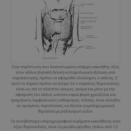
Στην περίπτωση που διαπιστωμένα υπάρχει κακοήθης όζος
στον αδένα (δηλαδή θετική κυτταρολογική εξέταση από
παρακέντηση), πρέπει να αφαιρεθεί ολόκληρος ο αδένας. Σ΄
αυτό το σημείο πρέπει να πούμε ότι ο καρκίνος θυρεοειδούς
είναι ως επί το πλείστον ιάσιμος, ακόμα και μόνο με την
αφαίρεση του αδένα, ωστόσο καμία φορά χρειάζεται και
τραχηλικός λεμφαδενικός καθαρισμός. Επίσης, είναι σύνηθες
σε ορισμένες περιπτώσεις να δίνεται συμπληρωματική
θεραπεία με ραδιενεργό ιώδιο.
Τα συνηθέστερα υπερηχογραφικά ευρήματα κακοήθειας ενός
όζου θυρεοειδούς, είναι το μεγάλο μέγεθος (πάνω από 1,5