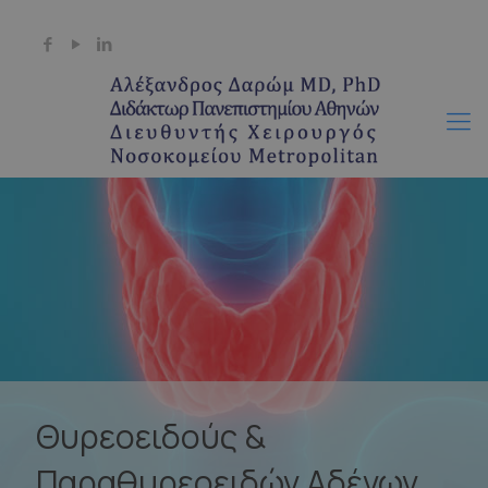
+30 6944 511718
info@darom.gr
Θυρεοειδούς &
Παραθυρεοειδών Αδένων