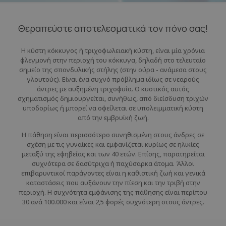
Θεραπεύστε αποτελεσματικά τον πόνο σας!
Η κύστη κόκκυγος ή τριχοφωλειακή κύστη, είναι μία χρόνια
φλεγμονή στην περιοχή του κόκκυγα, δηλαδή στο τελευταίο
σημείο της σπονδυλικής στήλης (στην ούρα - ανάμεσα στους
γλουτούς). Είναι ένα συχνό πρόβλημα ιδίως σε νεαρούς
άντρες με αυξημένη τριχοφυΐα. Ο κυστικός αυτός
σχηματισμός δημιουργείται, συνήθως, από διείσδυση τριχών
υποδορίως ή μπορεί να οφείλεται σε υπολειμματική κύστη
από την εμβρυϊκή ζωή.
Η πάθηση είναι περισσότερο συνηθισμένη στους άνδρες σε
σχέση με τις γυναίκες και εμφανίζεται κυρίως σε ηλικίες
μεταξύ της εφηβείας και των 40 ετών. Επίσης, παρατηρείται
συχνότερα σε δασύτριχα ή παχύσαρκα άτομα. Άλλοι
επιβαρυντικοί παράγοντες είναι η καθιστική ζωή και γενικά
καταστάσεις που αυξάνουν την πίεση και την τριβή στην
περιοχή. Η συχνότητα εμφάνισης της πάθησης είναι περίπου
30 ανά 100.000 και είναι 2,5 φορές συχνότερη στους άντρες.