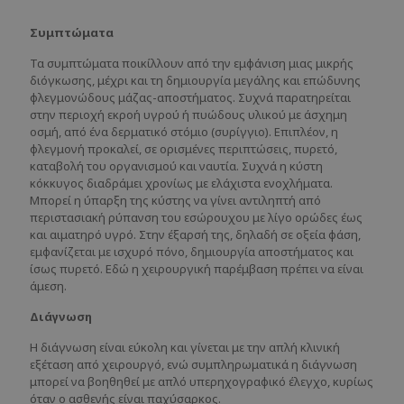
Συμπτώματα
Τα συμπτώματα ποικίλλουν από την εμφάνιση μιας μικρής
διόγκωσης, μέχρι και τη δημιουργία μεγάλης και επώδυνης
φλεγμονώδους μάζας-αποστήματος. Συχνά παρατηρείται
στην περιοχή εκροή υγρού ή πυώδους υλικού με άσχημη
οσμή, από ένα δερματικό στόμιο (συρίγγιο). Επιπλέον, η
φλεγμονή προκαλεί, σε ορισμένες περιπτώσεις, πυρετό,
καταβολή του οργανισμού και ναυτία. Συχνά η κύστη
κόκκυγος διαδράμει χρονίως με ελάχιστα ενοχλήματα.
Μπορεί η ύπαρξη της κύστης να γίνει αντιληπτή από
περιστασιακή ρύπανση του εσώρουχου με λίγο ορώδες έως
και αιματηρό υγρό. Στην έξαρσή της, δηλαδή σε οξεία φάση,
εμφανίζεται με ισχυρό πόνο, δημιουργία αποστήματος και
ίσως πυρετό. Εδώ η χειρουργική παρέμβαση πρέπει να είναι
άμεση.
Διάγνωση
Η διάγνωση είναι εύκολη και γίνεται με την απλή κλινική
εξέταση από χειρουργό, ενώ συμπληρωματικά η διάγνωση
μπορεί να βοηθηθεί με απλό υπερηχογραφικό έλεγχο, κυρίως
όταν ο ασθενής είναι παχύσαρκος.