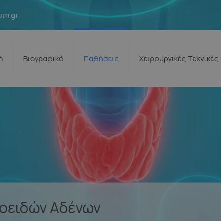
om.gr
ή
Βιογραφικό
Παθήσεις
Χειρουργικές Τεχνικές
οειδών Αδένων