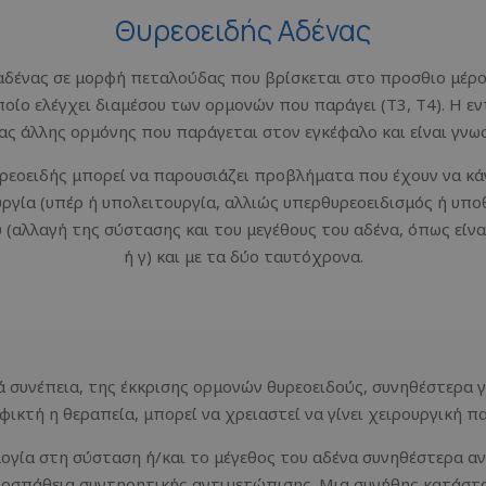
Θυρεοειδής Αδένας
αδένας σε μορφή πεταλούδας που βρίσκεται στο προσθιο μέρος
ποίο ελέγχει διαμέσου των ορμονών που παράγει (Τ3, Τ4). Η ε
ιας άλλης ορμόνης που παράγεται στον εγκέφαλο και είναι γν
ρεοειδής μπορεί να παρουσιάζει προβλήματα που έχουν να κά
ουργία (υπέρ ή υπολειτουργία, αλλιώς υπερθυρεοειδισμός ή υπο
υ (αλλαγή της σύστασης και του μεγέθους του αδένα, όπως είναι
ή γ) και με τα δύο ταυτόχρονα.
ά συνέπεια, της έκκρισης ορμονών θυρεοειδούς, συνηθέστερα 
φικτή η θεραπεία, μπορεί να χρειαστεί να γίνει χειρουργική 
ία στη σύσταση ή/και το μέγεθος του αδένα συνηθέστερα αντ
 προσπάθεια συντηρητικής αντιμετώπισης. Μια συνήθης κατάστ