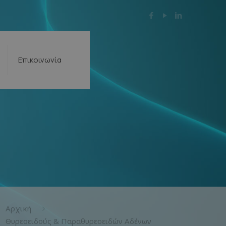
Επικοινωνία
Αρχική
Θυρεοειδούς & Παραθυρεοειδών Αδένων