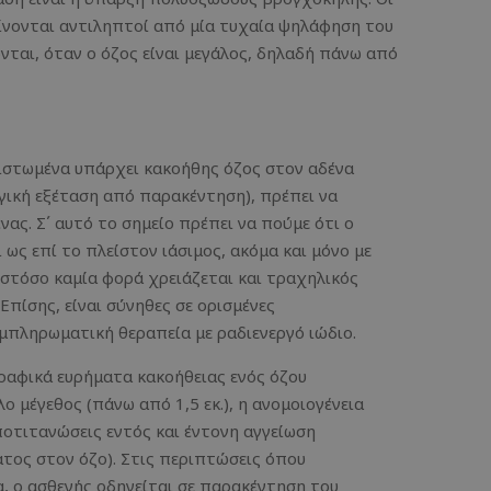
 γίνονται αντιληπτοί από μία τυχαία ψηλάφηση του
ονται, όταν ο όζος είναι μεγάλος, δηλαδή πάνω από
ιστωμένα υπάρχει κακοήθης όζος στον αδένα
γική εξέταση από παρακέντηση), πρέπει να
νας. Σ΄ αυτό το σημείο πρέπει να πούμε ότι ο
 ως επί το πλείστον ιάσιμος, ακόμα και μόνο με
ωστόσο καμία φορά χρειάζεται και τραχηλικός
Επίσης, είναι σύνηθες σε ορισμένες
υμπληρωματική θεραπεία με ραδιενεργό ιώδιο.
αφικά ευρήματα κακοήθειας ενός όζου
λο μέγεθος (πάνω από 1,5 εκ.), η ανομοιογένεια
ποτιτανώσεις εντός και έντονη αγγείωση
ατος στον όζο). Στις περιπτώσεις όπου
, ο ασθενής οδηγείται σε παρακέντηση του