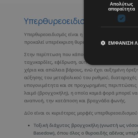
Απολύτως
απαραίτητα
Υπερθυρεοειδισμός
Υπερθυρεοειδισμός είναι η υπερλειτουργία του θυρ
προκαλεί υπερέκκριση θυρεοειδικών ορμονών, Τ3-Τ
ΕΜΦΆΝΙΣΗ 
Στην περίπτωση που κάποιος πάσχει από υπερθυρε
ταχυκαρδίες, εφίδρωση, αϋπνία, νευρικότητα, εύκ
χέρια και απώλεια βάρους, ενώ έχει αυξημένη όρεξ
αύξησης του μεταβολικού του ρυθμού, διαταραχές σ
υπογονιμότητα και σε προχωρημένες περιπτώσεις
λαιμό (βρογχοκήλη), η οποία καμιά φορά μπορεί να
αναπνοή, την κατάποση και βραχνάδα φωνής.
Δύο είναι οι κυριότερες μορφές υπερθυρεοειδισμού 
Τοξική διάχυτος βρογχοκήλη (γνωστή ως νόσος
Basedow), όπου όλος ο θυροειδής αδένας υπερλ