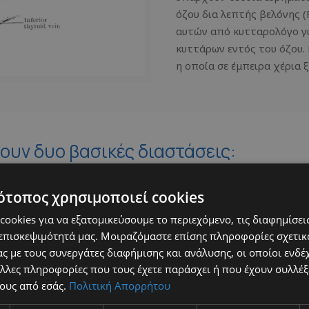
όζου δια λεπτής βελόνης 
αυτών από κυτταρολόγο γι
κυττάρων εντός του όζου. 
η οποία σε έμπειρα χέρια 
ουν δυο βασικές διαστάσεις:
ς χαρακτηρίζονται σε αυτές όπου ο θυρεοεϊδής αδένας υπερλει
ότοπος χρησιμοποιεί cookies
ookies για να εξατομικεύσουμε το περιεχόμενο, τις διαφημίσεις
ς του θυρεοειδή αδένα (το σχήμα, τις διαστάσεις, την όψη, τη
επισκεψιμότητά μας. Μοιραζόμαστε επίσης πληροφορίες σχετικ
ς με τους συνεργάτες διαφήμισης και ανάλυσης, οι οποίοι ενδέχ
λλες πληροφορίες που τους έχετε παράσχει ή που έχουν συλλέξ
χουν ή όχι στη συνολική παθολογία του θυρεοειδή αδένα.
ους από εσάς.
Πολιτική Απορρήτου