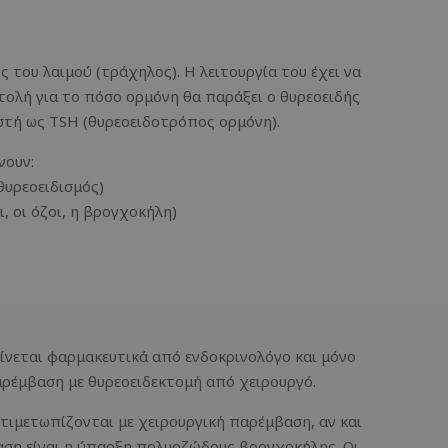
 του λαιμού (τράχηλος). Η λειτουργία του έχει να
ντολή για το πόσο ορμόνη θα παράξει ο θυρεοειδής
ωστή ως TSH (θυρεοειδοτρόπος ορμόνη).
νουν:
θυρεοειδισμός)
, οι όζοι, η βρογχοκήλη)
γίνεται φαρμακευτικά από ενδοκρινολόγο και μόνο
παρέμβαση με θυρεοειδεκτομή από χειρουργό.
ιμετωπίζονται με χειρουργική παρέμβαση, αν και
αση είναι η ύπαρξη πολυοζώδους βρογχοκήλης. Οι