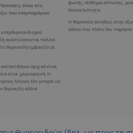
φωνής, αίσθημα κόπωσης, μυαλ
Plummer), όπου στο
δυσκοιλιότητα.
 όζοι που υπερπαράγουν
Η θεραπεία συνήθως στην εξω
αδένα που πλέον δεν παράγον
υ υπερθυρεοειδισμού
ιδή αναπτύσσονται πολλοί
το θυρεοειδή εμφανίζεται
 καταστάσεων αρχικά είναι
τα είναι χειρουργική. Η
φορους λόγους δεν μπορεί να
ου θυροειδή αδένα
εις θυρεοειδούς (δηλ. ως προς τη σ