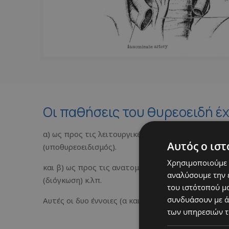
Οι παθήσεις του θυρεοειδή έχ
α) ως προς τις λειτουργικές διαταραχές, οι οποίε
Αυτός ο ιστ
(υποθυρεοειδισμός).
Χρησιμοποιούμε c
και β) ως προς τις ανατομικές αλλαγές της σύσταση
αναλύσουμε την 
(διόγκωση) κ.λπ.
του ιστότοπού μα
συνδυάσουν με ά
Αυτές οι δυο έννοιες (α και β) μπορεί να συνυπάρ
των υπηρεσιών τ