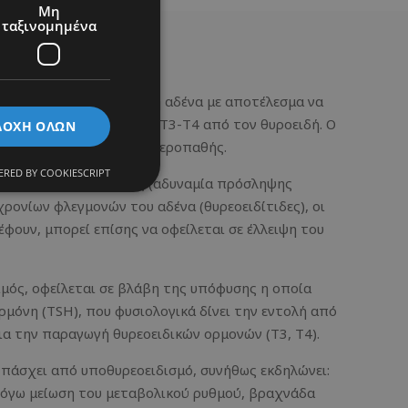
Μη
ταξινομημένα
ς
ολειτουργία του θυροειδή αδένα με αποτέλεσμα να
γή και έκκριση ορμονών Τ3-Τ4 από τον θυροειδή. Ο
ΔΟΧΉ ΌΛΩΝ
είναι πρωτοπαθής ή δευτεροπαθής.
RED BY COOKIESCRIPT
λάβη του θυρεοειδούς (αδυναμία πρόσληψης
χρονίων φλεγμονών του αδένα (θυρεοειδίτιδες), οι
φουν, μπορεί επίσης να οφείλεται σε έλλειψη του
μός, οφείλεται σε βλάβη της υπόφυσης η οποία
μόνη (TSH), που φυσιολογικά δίνει την εντολή από
ια την παραγωγή θυρεοειδικών ορμονών (Τ3, Τ4).
πάσχει από υποθυρεοειδισμό, συνήθως εκδηλώνει:
λόγω μείωση του μεταβολικού ρυθμού, βραχνάδα