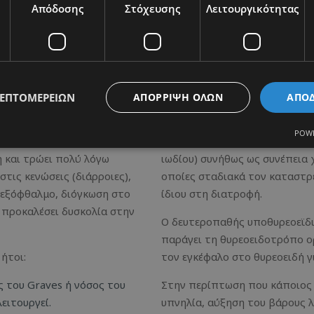
Απόδοσης
Στόχευσης
Λειτουργικότητας
Υποθυρεοειδισμό
οειδή αδένα, με αποτέλεσμα να
Υποθυρεοειδισμός, είναι η υπ
4.
προκαλείται μειωμένη παραγω
ΛΕΠΤΟΜΕΡΕΙΏΝ
ΑΠΌΡΡΙΨΗ ΌΛΩΝ
ΑΠΟ
υποθυρεοειδισμός μπορεί να 
οειδισμό, συνήθως εκδηλώνει:
POWE
ολη κόπωση, τρέμουλο στα
Ο πρωτοπαθής οφείλεται σε β
η και τρώει πολύ λόγω
ιωδίου) συνήθως ως συνέπεια 
τις κενώσεις (διάρροιες),
οποίες σταδιακά τον καταστρέ
 εξόφθαλμο, διόγκωση στο
ίδιου στη διατροφή.
 προκαλέσει δυσκολία στην
Ο δευτεροπαθής υποθυρεοεϊδι
παράγει τη θυρεοειδοτρόπο ορ
ήτοι:
τον εγκέφαλο στο θυρεοειδή γ
 του Graves ή νόσος του
Στην περίπτωση που κάποιος 
ειτουργεί.
υπνηλία, αύξηση του βάρους 