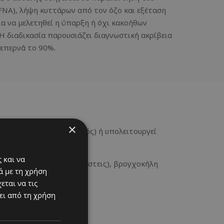
(FNA), λήψη κυττάρων από τον όζο και εξέταση
α να μελετηθεί η ύπαρξη ή όχι κακοήθων
Η διαδικασία παρουσιάζει διαγνωστική ακρίβεια
ξεπερνά το 90%.
×
τουγεί (υπερθυρεοειδισμός) ή υπολειτουργεί
 και να
ν υφή), όζοι (ογκίδια, κύστεις), βρογχοκήλη
ά με τη χρήση
εται να τις
ει από τη χρήση