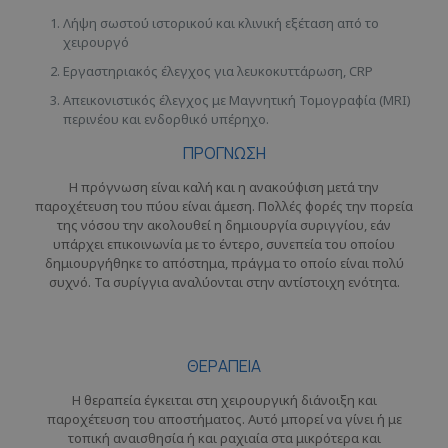
Λήψη σωστού ιστορικού και κλινική εξέταση από το
χειρουργό
Εργαστηριακός έλεγχος για λευκοκυττάρωση, CRP
Απεικονιστικός έλεγχος με Μαγνητική Τομογραφία (MRI)
περινέου και ενδορθικό υπέρηχο.
ΠΡΟΓΝΩΣΗ
Η πρόγνωση είναι καλή και η ανακούφιση μετά την
παροχέτευση του πύου είναι άμεση. Πολλές φορές την πορεία
της νόσου την ακολουθεί η δημιουργία συριγγίου, εάν
υπάρχει επικοινωνία με το έντερο, συνεπεία του οποίου
δημιουργήθηκε το απόστημα, πράγμα το οποίο είναι πολύ
συχνό. Τα συρίγγια αναλύονται στην αντίστοιχη ενότητα.
ΘΕΡΑΠΕΙΑ
Η θεραπεία έγκειται στη χειρουργική διάνοιξη και
παροχέτευση του αποστήματος. Αυτό μπορεί να γίνει ή με
τοπική αναισθησία ή και ραχιαία στα μικρότερα και