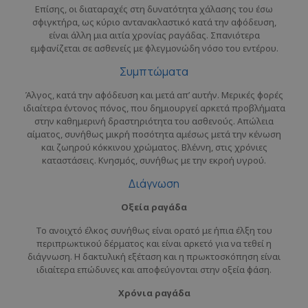
Επίσης, οι διαταραχές στη δυνατότητα χάλασης του έσω
σφιγκτήρα, ως κύριο αντανακλαστικό κατά την αφόδευση,
είναι άλλη μια αιτία χρονίας ραγάδας. Σπανιότερα
εμφανίζεται σε ασθενείς με φλεγμονώδη νόσο του εντέρου.
Συμπτώματα
Άλγος, κατά την αφόδευση και μετά απ’ αυτήν. Μερικές φορές
ιδιαίτερα έντονος πόνος, που δημιουργεί αρκετά προβλήματα
στην καθημερινή δραστηριότητα του ασθενούς. Απώλεια
αίματος, συνήθως μικρή ποσότητα αμέσως μετά την κένωση
και ζωηρού κόκκινου χρώματος. Βλέννη, στις χρόνιες
καταστάσεις. Κνησμός, συνήθως με την εκροή υγρού.
Διάγνωση
Οξεία ραγάδα
Το ανοιχτό έλκος συνήθως είναι ορατό με ήπια έλξη του
περιπρωκτικού δέρματος και είναι αρκετό για να τεθεί η
διάγνωση. Η δακτυλική εξέταση και η πρωκτοσκόπηση είναι
ιδιαίτερα επώδυνες και αποφεύγονται στην οξεία φάση.
Χρόνια ραγάδα