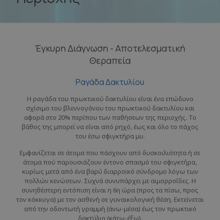
Έγκυρη Διάγνωση - Αποτελεσματική
Θεραπεία
Ραγάδα Δακτυλίου
H ραγάδα του πρωκτικού δακτυλίου είναι ένα επώδυνο
σχίσιμο του βλεννογόνου του πρωκτικού δακτυλίου και
αφορά στο 20% περίπου των παθήσεων της περιοχής. Το
βάθος της μπορεί να είναι από ρηχό, έως και όλο το πάχος
του έσω σφιγκτήρα μυ.
Εμφανίζεται σε άτομα που πάσχουν από δυσκοιλιότητα ή σε
άτομα πού παρουσιάζουν έντονο σπασμό του σφιγκτήρα,
κυρίως μετά από ένα βαρύ διαρροϊκό σύνδρομο λόγω των
πολλών κενώσεων. Συχνά συνυπάρχει με αιμορροΐδες. Η
συνηθέστερη εντόπιση είναι η 6η ώρα (προς τα πίσω, προς
τον κόκκυγα) με τον ασθενή σε γυναικολογική θέση. Εκτείνεται
από την οδοντωτή γραμμή (άνω-μέσα) έως τον πρωκτικό
δακτύλιο (κάτω-έξω).