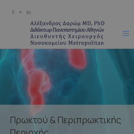
+30 6944 511718
info@darom.gr
Πρωκτού & Περιπρωκτικής
Περιοχής