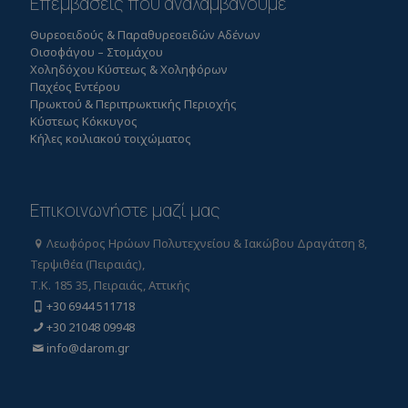
Επεμβάσεις που αναλαμβάνουμε
Θυρεοειδούς & Παραθυρεοειδών Αδένων
Οισοφάγου – Στομάχου
Χοληδόχου Κύστεως & Χοληφόρων
Παχέος Εντέρου
Πρωκτού & Περιπρωκτικής Περιοχής
Κύστεως Κόκκυγος
Κήλες κοιλιακού τοιχώματος
Επικοινωνήστε μαζί μας
Λεωφόρος Ηρώων Πολυτεχνείου & Ιακώβου Δραγάτση 8,
Τερψιθέα (Πειραιάς),
Τ.Κ. 185 35, Πειραιάς, Αττικής
+30 6944 511718
+30 21048 09948
info@darom.gr