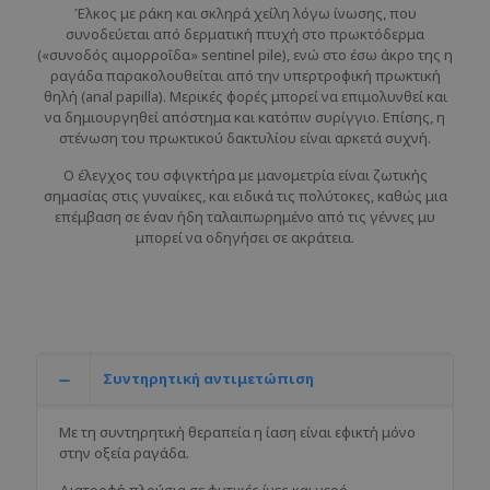
Έλκος με ράκη και σκληρά χείλη λόγω ίνωσης, που
συνοδεύεται από δερματική πτυχή στο πρωκτόδερμα
(«συνοδός αιμορροΐδα» sentinel pile), ενώ στο έσω άκρο της η
ραγάδα παρακολουθείται από την υπερτροφική πρωκτική
θηλή (anal papilla). Μερικές φορές μπορεί να επιμολυνθεί και
να δημιουργηθεί απόστημα και κατόπιν συρίγγιο. Επίσης, η
στένωση του πρωκτικού δακτυλίου είναι αρκετά συχνή.
Ο έλεγχος του σφιγκτήρα με μανομετρία είναι ζωτικής
σημασίας στις γυναίκες, και ειδικά τις πολύτοκες, καθώς μια
επέμβαση σε έναν ήδη ταλαιπωρημένο από τις γέννες μυ
μπορεί να οδηγήσει σε ακράτεια.
Συντηρητική αντιμετώπιση
Με τη συντηρητική θεραπεία η ίαση είναι εφικτή μόνο
στην οξεία ραγάδα.
Διατροφή πλούσια σε φυτικές ίνες και νερό.