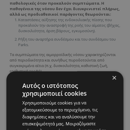
παθολογικές όταν προκαλούν συμπτώματα. Η
παθογένεια της νόσου δεν έχει διευκρινιστεί πλήρως,
αλλά ως προδιαθεσικοί παράγοντες θεωρούνται:
Καταστάσεις αύξησης της ενδοκοιλιακής πίεσης που
προκαλούν την αναστροφή της ροής του αίματος (βήχας,
δυσκοιλιότητα, άρση βάρους, εγκυμοσύνη).
Ρήξη του αναρτήρα συνδέσμου και του συνδέσμου του
Parks.
Τα συμπτώματα της αιμορροϊδικής νόσου χαρακτηρίζονται
από περιοδικότητα και συνήθως πυροδοτούνται από
συγκεκριμένα αίτια (π.χ. δυσκοιλιότητα, καθιστική ζωή,
ερεθιστική τροφή).
×
Αυτός ο ιστότοπος
Συνήθη συμπτώματα
χρησιμοποιεί cookies
Αιμορραγία (συνήθως μετά από κένωση), ενίοτε τα
Χρησιμοποιούμε cookies για να
επεισόδια αιμορραγίας είναι τόσο συχνά και με
εξατομικεύσουμε το περιεχόμενο, τις
σημαντική ποσότητα απώλειας αίματος, που
διαφημίσεις και να αναλύσουμε την
μπορεί να προκαλέσουν σιδηροπενική αναιμία.
επισκεψιμότητά μας. Μοιραζόμαστε
Αναιμία (σιδηροπενική), δηλαδή πτώση του