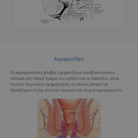
Αιμορροΐδες
Οι αιμορροϊδικές φλέβες σχηματίζουν υποβλεννογόνιο
πλέγμα στο τελικό τμήμα του ορθού και το δακτύλιο, είναι
λοιπών αγγειακοί σχηματισμοί, οι οποίοι μπορεί να
προεξέχουν ή όχι από τον πρωκτό και συχνά αιμορραγούν.